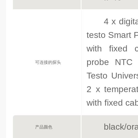
4 x digi
testo Smart P
with fixed 
probe NTC w
可连接的探头
Testo Univer
2 x tempera
with fixed ca
black/or
产品颜色