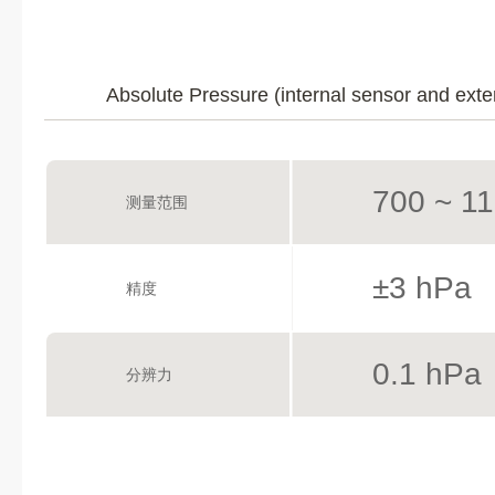
Absolute Pressure (internal sensor and exte
700 ~ 1
测量范围
±3 hPa
精度
0.1 hPa
分辨力