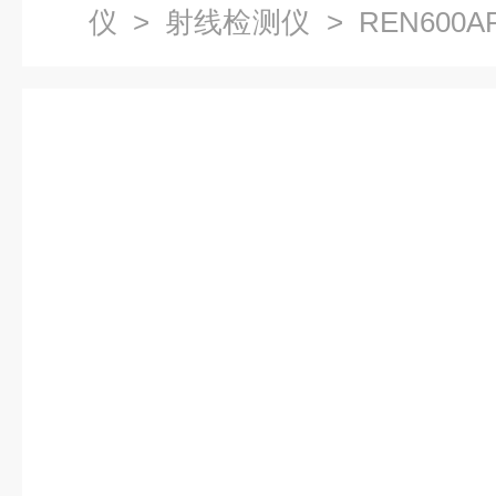
仪
>
射线检测仪
> REN600
仪α、β、γ射线 北京现货供应